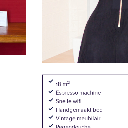
2
18 m
Espresso machine
Snelle wifi
Handgemaakt bed
Vintage meubilair
Regendouche