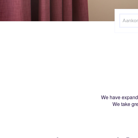
Aankom
We have expanded
We take gre