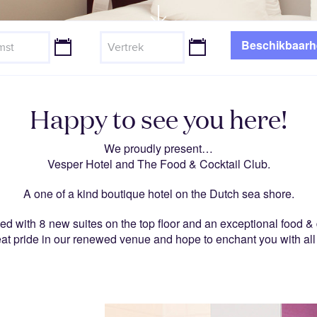
Wellness
Manifesto
st
JJJJ
Vertrek
JJJJ
ONTDEK KAMER
dash
dash
Contact
MM
MM
dash
dash
EN
DD
DD
Happy to see you here!
We proudly present…
Vesper Hotel and The Food & Cocktail Club.
A one of a kind boutique hotel on the Dutch sea shore.
 with 8 new suites on the top floor and an exceptional food & 
at pride in our renewed venue and hope to enchant you with all 