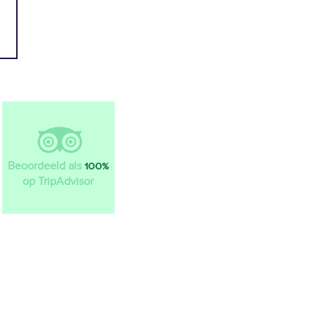
Beoordeeld als
100%
op TripAdvisor