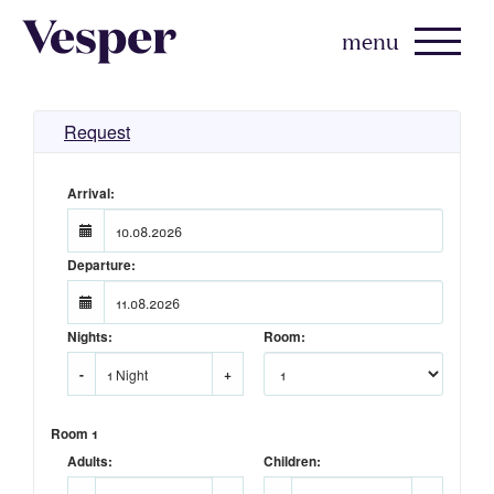
Skip
to
content
Request
Arrival:
Departure:
Nights:
Room:
-
+
Room 1
Adults:
Children: